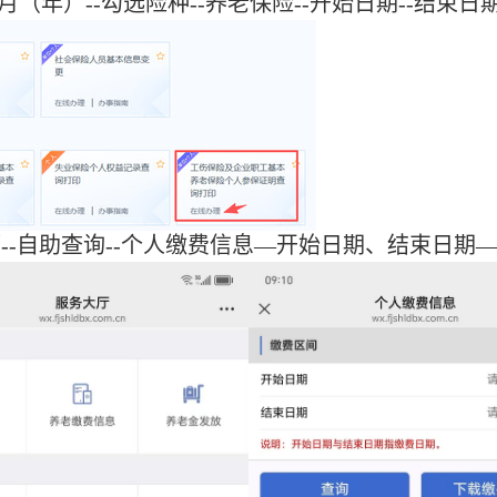
（年）--勾选险种--养老保险--开始日期--结束日期
厅--自助查询--个人缴费信息—开始日期、结束日期